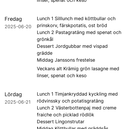
linser, spenat och keso
Lunch 1 Silllunch med köttbullar och
Fredag
prinskorv, färskpotatis, ost bröd
2025-06-20
Lunch 2 Pastagratäng med spenat och
grönkål
Dessert Jordgubbar med vispad
grädde
Middag Janssons frestelse
Veckans alt Krämig grön lasagne med
linser, spenat och keso
Lunch 1 Timjankryddad kyckling med
Lördag
rödvinssky och potatisgratäng
2025-06-21
Lunch 2 Västerbottenpaj med creme
fraiche och picklad rödlök
Dessert Lingonstrutar
Middag Köttbullar med gräddsås,