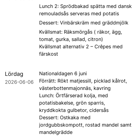
Lunch 2: Sprödbakad spätta med dansk
remouladsås serveras med potatis
Dessert: Vinbärskräm med gräddmjölk
Kvällsmat: Räksmörgås ( räkor, ägg,
tomat, gurka, sallad, citron)
Kvällsmat alternativ 2 – Crêpes med
färskost
Nationaldagen 6 juni
Lördag
Förrätt: Rökt matjessill, picklad kålrot,
2026-06-06
västerbottenmajonnäs, kavring
Lunch: Örtfärserad kolja, med
potatisbakelse, grön sparris,
kryddkokta gulbetor, cidersås
Dessert: Ostkaka med
jordgubbskompott, rostad mandel samt
mandelgrädde