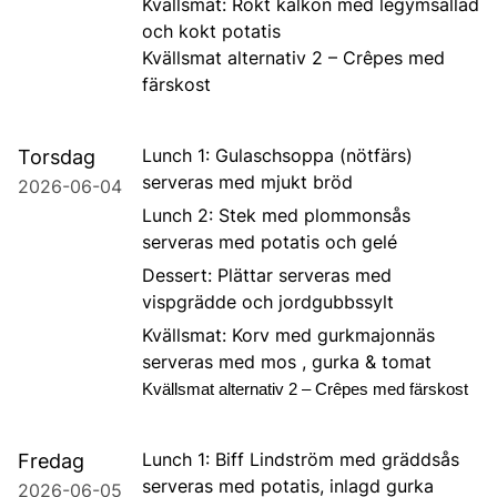
Kvällsmat: Rökt kalkon med legymsallad
och kokt potatis
Kvällsmat alternativ 2 – Crêpes med
färskost
Lunch 1: Gulaschsoppa (nötfärs)
Torsdag
serveras med mjukt bröd
2026-06-04
Lunch 2: Stek med plommonsås
serveras med potatis och gelé
Dessert: Plättar serveras med
vispgrädde och jordgubbssylt
Kvällsmat: Korv med gurkmajonnäs
serveras med mos , gurka & tomat
Kvällsmat alternativ 2 – Crêpes med färskost
Lunch 1: Biff Lindström med gräddsås
Fredag
serveras med potatis, inlagd gurka
2026-06-05