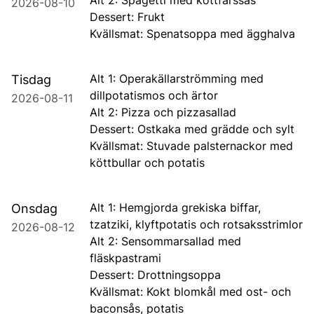
Alt 2: Spagetti med köttfärssås
2026-08-10
Dessert: Frukt
Kvällsmat: Spenatsoppa med ägghalva
Alt 1: Operakällarströmming med
Tisdag
dillpotatismos och ärtor
2026-08-11
Alt 2: Pizza och pizzasallad
Dessert: Ostkaka med grädde och sylt
Kvällsmat: Stuvade palsternackor med
köttbullar och potatis
Alt 1: Hemgjorda grekiska biffar,
Onsdag
tzatziki, klyftpotatis och rotsaksstrimlor
2026-08-12
Alt 2: Sensommarsallad med
fläskpastrami
Dessert: Drottningsoppa
Kvällsmat: Kokt blomkål med ost- och
baconsås, potatis