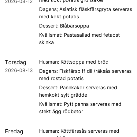
med kokt potatis grönsaker
2026-08-12
Dagens; Asiatisk fläskfärsgryta serveras
med kokt potatis
Dessert: Blåbärsoppa
Kvällsmat: Pastasallad med fetaost
skinka
Husman: Köttsoppa med bröd
Torsdag
2026-08-13
Dagens: Fiskfärsbiff dill/räksås serveras
med rostad potatis
Dessert: Pannkakor serveras med
hemkokt sylt grädde
Kvällsmat: Pyttipanna serveras med
stekt ägg rödbetor
Husman: Köttfärssås serveras med
Fredag