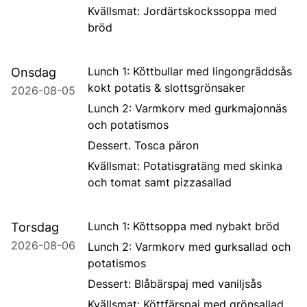
Kvällsmat: Jordärtskockssoppa med
bröd
Lunch 1: Köttbullar med lingongräddsås
Onsdag
kokt potatis & slottsgrönsaker
2026-08-05
Lunch 2: Varmkorv med gurkmajonnäs
och potatismos
Dessert. Tosca päron
Kvällsmat: Potatisgratäng med skinka
och tomat samt pizzasallad
Lunch 1: Köttsoppa med nybakt bröd
Torsdag
2026-08-06
Lunch 2: Varmkorv med gurksallad och
potatismos
Dessert: Blåbärspaj med vaniljsås
Kvällsmat: Köttfärspaj med grönsallad