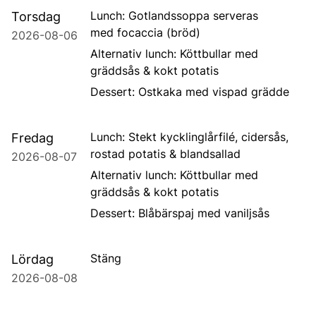
Lunch:
Gotlandssoppa
serveras
Torsdag
med
focaccia
(bröd)
2026-08-06
Alternativ lunch:
Köttbullar med
gräddsås & kokt potatis
Dessert:
Ostkaka med vispad grädde
Lunch:
Stekt kycklinglårfi
lé, cidersås,
Fredag
rostad potatis &
blandsallad
2026-08-07
Alternativ lunch:
Köttbullar med
gräddsås & kokt potatis
Dessert:
Blåbärspaj med
vaniljsås
Stäng
Lördag
2026-08-08