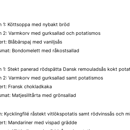
h 1: Köttsoppa med nybakt bröd
h 2: Varmkorv med gurksallad och potatismos
rt: Blåbärspaj med vaniljsås
lsmat: Bondomelett med råkostsallad
 1: Stekt panerad rödspätta Dansk remouladsås kokt potat
h 2: Varmkorv med gurksallad samt potatismos
ert: Fransk chokladkaka
smat: Matjesilltårta med grönsallad
: Kycklingfilé råstekt vitlökspotatis samt rödvinssås och m
ert: Mandariner med vispad grädde