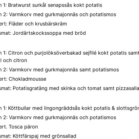
 1: Bratwurst surkål senapssås kokt potatis
h 2: Varmkorv med gurkmajonnäs och potatismos
ert: Fläder och krusbärskräm
lsmat: Jordärtskockssoppa med bröd
 1: Citron och purjolöksöverbakad sejfilé kokt potatis sam
ll och citron
h 2: Varmkorv med gurkmajonnäs samt potatismos
ert: Chokladmousse
smat: Potatisgratäng med skinka och tomat samt pizzasall
 1: Köttbullar med lingongräddsås kokt potatis & slottsgr
h 2: Varmkorv med gurkmajonnäs och potatismos
ert. Tosca päron
smat: Köttfärspaj med grönsallad