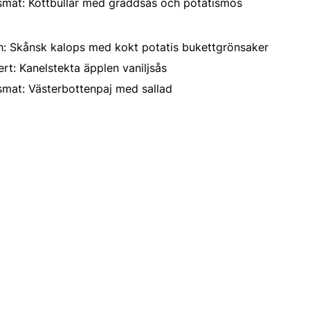
lsmat: Köttbullar med gräddsås och potatismos
h: Skånsk kalops med kokt potatis bukettgrönsaker
rt: Kanelstekta äpplen vaniljsås
smat: Västerbottenpaj med sallad