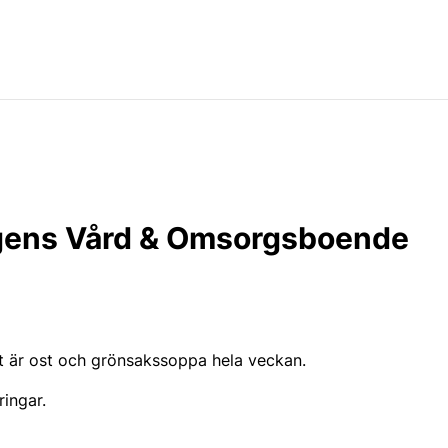
gens Vård & Omsorgsboende
at är ost och grönsakssoppa hela veckan.
ingar.