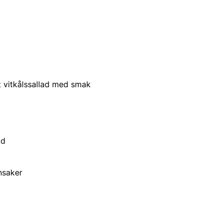
t vitkålssallad med smak
ad
önsaker